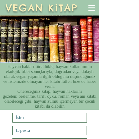
VEGAN KiTAP
Hayvan hakları-türcülükle, hayvan kullanımının
ekolojik-tıbbi sonuçlarıyla, doğrudan veya dolaylı
olarak vegan yaşamla ilgili olduğunu düşündüğünüz
ve listemizde olmayan her kitabı lütfen bize de haber
verin.
Önereceğiniz kitap, hayvan haklarını
gözeten; beslenme, tarif, öykü, roman veya anı kitabı
olabileceği gibi, hayvan zulmü içermeyen bir çocuk
kitabı da olabilir.