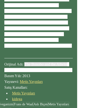
üzerinde duran de Waal, ahlakımızı 
aşağıdan yukarı doğru açıklamaya çalışıyor. 
Dinin ahlak üzerindeki rolünün sonradan 
gelen bir rol olduğunu, işbirliği ve empati 
gibi doğal içgüdülerimize ek olarak ortaya 
çıktığını öne sürüyor. Ve bu bağlamda, 
günümüzde dinin toplumun işleyişi 
açısından nasıl bir rol oynadığını sorguluyor.
Orijinal Adı: 
The Bonobo and the Atheist
: 
In Search of Humanism Among the Primates
Basım Yılı: 2013
Yayınevi: 
Metis Yayınları
Satış Kanalları:
Metis Yayınları
kidega
veganizm
Frans de Waal
Aslı Biçen
Metis Yayınları