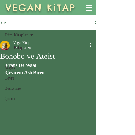
VEGAN KiTAP
Yazı
Tüm Kitaplar
VeganKitap
Tüm Kitaplar
12 Eyl 2020
Bonobo ve Ateist
Etik
Frans De Waal
Sağlık
Çeviren: Aslı Biçen
Çevre
Beslenme
Çocuk