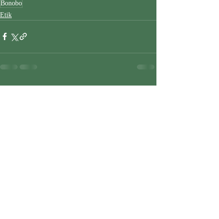
Bonobo
Etik
Son Yazılar
Hepsini Gör