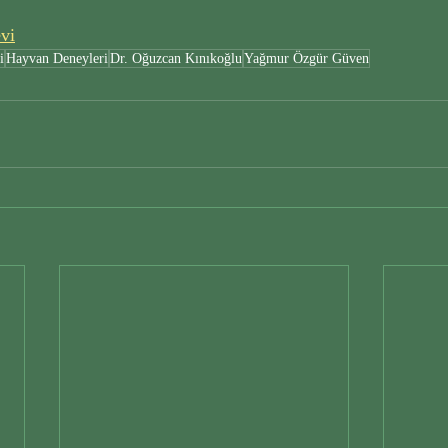
vi
i
Hayvan Deneyleri
Dr. Oğuzcan Kınıkoğlu
Yağmur Özgür Güven