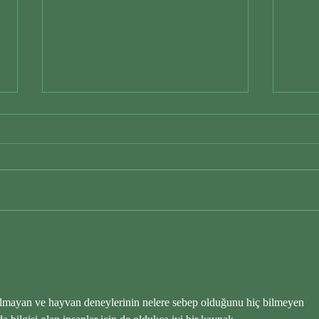
Hayv
Et Yiyenler Arasında Yaşamak
olmayan ve hayvan deneylerinin nelere sebep olduğunu hiç bilmeyen 