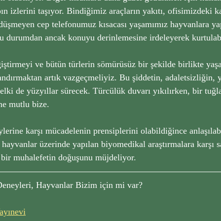
bın izlerini taşıyor. Bindiğimiz araçların yakıtı, ofisimizdeki 
düşmeyen cep telefonumuz kısacası yaşamımız hayvanlara ya
u durumdan ancak konuyu derinlemesine irdeleyerek kurtulabil
ştirmeyi ve bütün türlerin sömürüsüz bir şekilde birlikte yaş
andırmaktan artık vazgeçmeliyiz. Bu şiddetin, adaletsizliğin,
elki de yüzyıllar sürecek. Türcülük duvarı yıkılırken, bir tuğla
ne mutlu bize. 
erine karşı mücadelenin prensiplerini olabildiğince anlaşılabil
 hayvanlar üzerinde yapılan biyomedikal araştırmalara karşı 
l bir muhalefetin doğuşunu müjdeliyor.
Deneyleri, Hayvanlar Bizim için mi var?
ayınevi