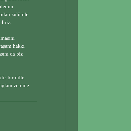
kalemin 
pılan zulümle 
iriz. 
amasını 
 yaşam hakkı 
sını da biz 
ir bir dille 
sağlam zemine 