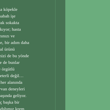
da köpekle 
sabah işe 
ak sokakta 
ıyor; hasta 
nınızı ve 
de, bir adım daha 
sal ürünü 
nizi de bu yönde 
e de bunlar 
 örgütlü 
eterli değil… 
her alanında 
yvan deneyleri 
aşında geliyor. 
ç başka bir 
ndığımız krem 