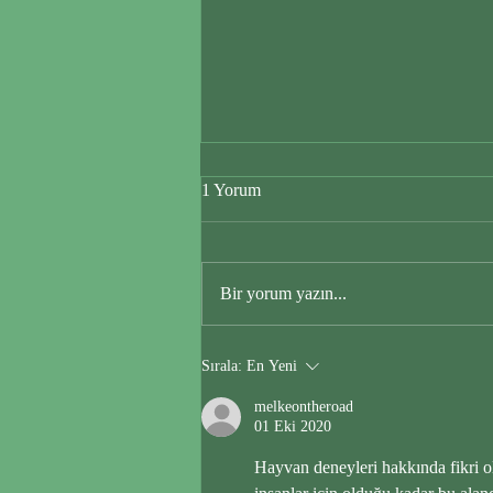
1 Yorum
Burger
Bir yorum yazın...
Sırala:
En Yeni
melkeontheroad
01 Eki 2020
Hayvan deneyleri hakkında fikri 