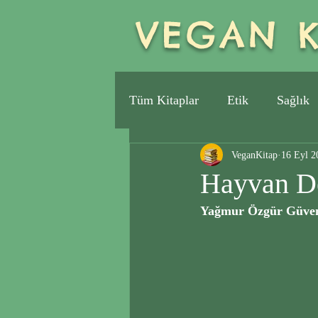
VEGAN K
Tüm Kitaplar
Etik
Sağlık
VeganKitap
16 Eyl 2
Hayvan De
Yağmur Özgür Güven