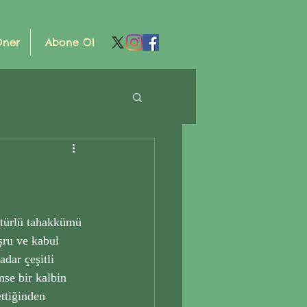
Öner
Abone Ol
 türlü tahakkümü 
şru ve kabul 
dar çeşitli 
mse bir kalbin 
ttiğinden 