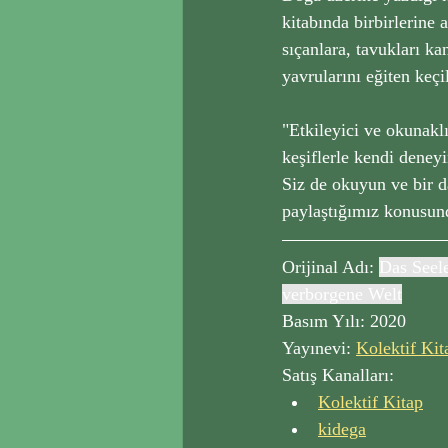
kitabında birbirlerine
sıçanlara, tavukları k
yavrularını eğiten keç
"Etkileyici ve okunaklı
keşiflerle kendi deney
Siz de okuyun ve bir d
paylaştığımız konusun
Orijinal Adı: 
Das Seele
verborgene Welt
Basım Yılı: 2020
Yayınevi: 
Kolektif Kit
Satış Kanalları:
Kolektif Kitap
kidega