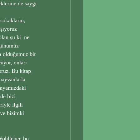
klerine de saygı 
sokakların, 
şıyoruz 
lan şu ki  ne 
 günümüz 
da olduğumuz bir 
üyor, onları 
oruz. Bu kitap 
 hayvanlarla 
ünyamızdaki 
de bizi 
iyle ilgili 
ve bizimki 
 Wohlleben bu 