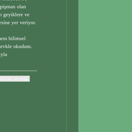
 pişman olan 
n geyiklere ve 
esine yer veriyor.
rın bilimsel 
 zevkle okudum. 
yla 
licke in eine 