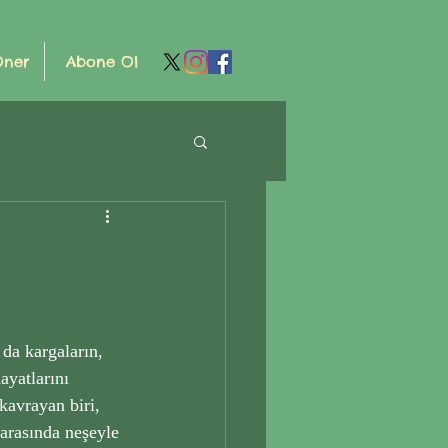
Öner
Abone Ol
da kargaların, 
yatlarını 
kavrayan biri, 
arasında neşeyle 