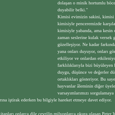
dolaşan o minik hortumlu böce
duyabilir belki." 
Kimisi evimizin sakini, kimisi 
kimisiyle penceremizde karşıla
kimisiyle yabanda, ama kesin o
zaman seslerine kulak versek
güzelleşiyor. Ne kadar farkın
yana onları duyuyor, onları gör
etkiliyor ve onlardan etkileniy
farklılıklarıyla bizi büyüleyen
duygu, düşünce ve değerler d
ortaklıkları gösteriyor. Bu saye
hayvanlar âleminin diğer üyeler
varsayımlarımızı sorgulamaya 
rına iştirak ederken bu bilgiyle hareket etmeye davet ediyor.
itapları onlarca dile çevrilip milyonlarca okura ulaşan Peter