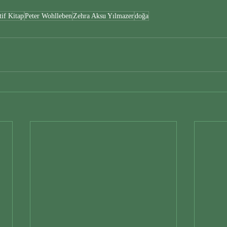
tif Kitap
Peter Wohlleben
Zehra Aksu Yılmazer
doğa