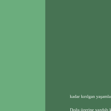
kadar kırılgan yaşamla
Doğa üzerine yazdığı k