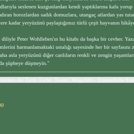
 adlarıyla seslenen kuzgunlardan kendi yaptıklarına kafa yorup
andıran horozlardan sadık domuzlara, utangaç atlardan yas tuta
ilere kadar yeryüzünü paylaştığımız türlü çeşit hayvanın hikây
 diliyle Peter Wohlleben'ın bu kitabı da başka bir cevher. Yaza
imlerini harmanlamaktaki ustalığı sayesinde her bir sayfasını
aha asla yeryüzünü diğer canlıların renkli ve zengin yaşamları
da şüpheye düşmeyin." 
nleben der Tiere. Liebe, Trauer, Mitgefühl - Erstaunliche Einb
ap