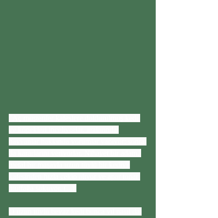
"Aç müşteriler kafeslere doldurulmuş kedi 
ve köpekleri inceliyorlar, aralarında 
hayvanlar hakkında yorumlar yapıyor; sonra 
da kararlarını veriyorlar. Nihayet bir adam, 
metal bir maşayla uzun tüylü bir kediyi 
kafesinden hızla çekip alıyor ve apar topar 
mutfağa sokuyor. (...) 
O uzun tüylü beyaz kedi bunca yıl nasıl da 