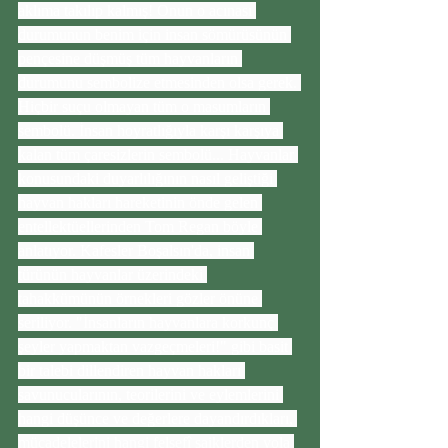
aklıma takılıp kalmış! Onun o acınası 
durumunun benim için insan sömürüsünün 
pençesine düşmüş tüm hayvanların 
durumunu sembolize etmesinden olsa gerek. 
Hiçbir suçu olmayan tüm o masumların 
sembolü. İnsan hoyratlığıyla karşı karşıya 
kalan tüm çaresizlerin sembolü... Hayvanlar 
konusundaki duyarlılığının nasıl geliştiği 
hayvan hakları hareketinin önde gelen 
entellektüellerinden Tom Regan böyle 
anlatıyor. Kafesler Boşalsın'da, insan 
türünün hayvanlar üzerindeki 
tahakkümünün örnekleri gözler önüne 
seriliyor. "İnsanların hayvanlara korkunç 
şeyler yapmaktan vazgeçmeleri!" gibi basit 
bir talebi dillendiren hayvan hakları 
savunucularının, teorilerini ve eylemlerini 
hangi düşünce ve değerlere dayandırdıkları, 
mücadelelerini hangi felsefî saiklerden yola 