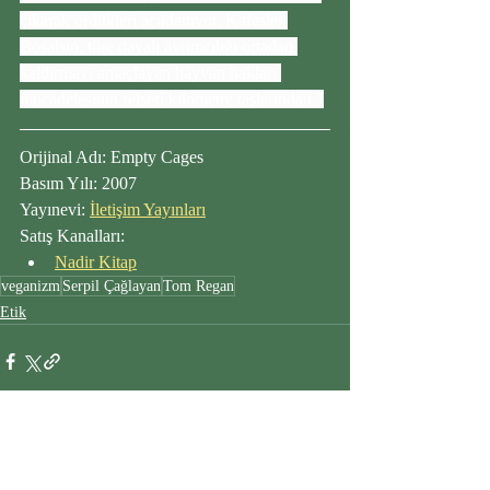
çıkarak ördükleri açıklanıyor. Kafesler 
Boşalsın, türe dayalı ayrımcılığı ortadan 
kaldırmayı amaçlayan hayvan hakları 
mücadelesinin felsefî kilometre taşlarından."
Orijinal Adı: Empty Cages
Basım Yılı: 2007
Yayınevi: 
İletişim Yayınları
Satış Kanalları:
Nadir Kitap
veganizm
Serpil Çağlayan
Tom Regan
Etik
Son Yazılar
Hepsini Gör