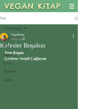
VEGAN KiTAP
Yazı
Tüm Kitaplar
VeganKitap
Tüm Kitaplar
10 Eyl 2020
Kafesler Boşalsın
Etik
Tom Regan
Sağlık
Çeviren: Serpil Çağlayan
Çevre
Beslenme
Çocuk