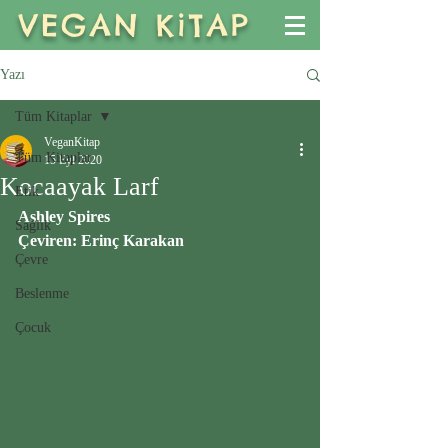
VEGAN KiTAP
Yazı
Tüm Kitaplar
VeganKitap
Tüm Kitaplar
15 Eyl 2020
Kocaayak Larf
Etik
Ashley Spires
Sağlık
Çeviren: Erinç Karakan 
Çevre
Beslenme
Çocuk