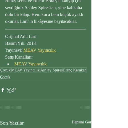
Binky serisi ve Bücür Bora'yla tanıyıp çok 
sevdiğiniz Ashley Spires'tan, yine kahkaha 
dolu bir kitap. Hem koca hem küçük ayaklı 
okurlar, Larf’ın hikâyesine bayılacaklar.
Orijinal Adı: Larf
Basım Yılı: 2018
Yayınevi: 
MEAV Yayıncılık
Satış Kanalları:
MEAV Yayıncılık
Çocuk
MEAV Yayıncılık
Ashley Spires
Erinç Karakan
Çocuk
Son Yazılar
Hepsini Gör