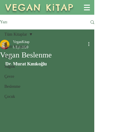
VEGAN KiTAP
Yazı
Tüm Kitaplar
VeganKitap
Tüm Kitaplar
8 Eyl 2020
Vegan Beslenme
Etik
Dr. Murat Kınıkoğlu
Sağlık
Çevre
Beslenme
Çocuk