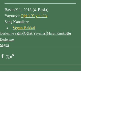
Basım Yılı: 2018 (4. Baskı)
Yayınevi: 
Oğlak Yayıncılık
Satış Kanalları:
Vegan Bakkal
Beslenme
Sağlık
Oğlak Yayınları
Murat Kınıkoğlu
Beslenme
Sağlık
Son Yazılar
Hepsini Gör