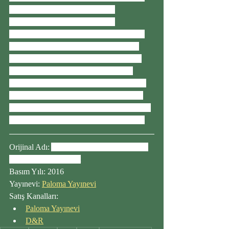
Vedik gelenekler üzerine yaptığı 
çalışmalardan yararlanarak yoga 
uygulamalarının tarihsel ve yapısal olarak 
etik vejetaryen yaşam tarzına nasıl bağlı 
olduğunu inceliyor. Birbiriyle bütünleşik 
olan yoga ve vejetaryenlik, fiziksel ve 
spiritüel uyum için bir yapı oluşturuyor ve 
bu ikisi birlikte uygulandıklarında sadece 
fiziksel sağlığa değil aynı zamanda spiritüel 
aydınlanmaya da giden bir yol sunuyorlar.
Orijinal Adı: 
Yoga and Vegetarianism: The 
Diet of Enlightenment
Basım Yılı: 2016
Yayınevi: 
Paloma Yayınevi
Satış Kanalları:
Paloma Yayınevi
D&R