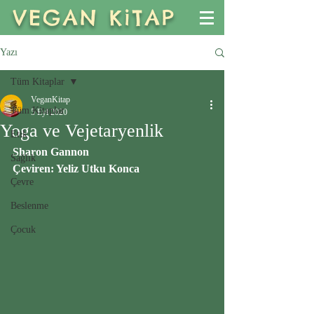
VEGAN KiTAP
Yazı
Tüm Kitaplar
VeganKitap
Tüm Kitaplar
5 Eyl 2020
Yoga ve Vejetaryenlik
Etik
Sharon Gannon
Sağlık
Çeviren: Yeliz Utku Konca
Çevre
Beslenme
Çocuk