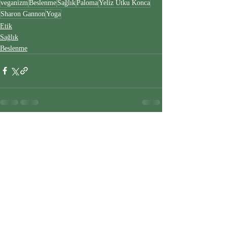
veganizm
Beslenme
Sağlık
Paloma
Yeliz Utku Konca
Sharon Gannon
Yoga
Etik
Sağlık
Beslenme
Son Yazılar
Hepsini Gör